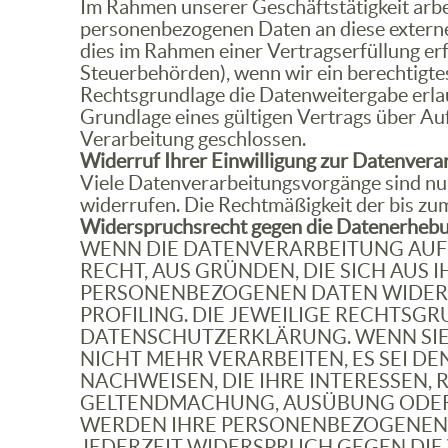
Im Rahmen unserer Geschäftstätigkeit arbe
personenbezogenen Daten an diese externen
dies im Rahmen einer Vertragserfüllung erfo
Steuerbehörden), wenn wir ein berechtigtes
Rechtsgrundlage die Datenweitergabe erla
Grundlage eines gültigen Vertrags über Au
Verarbeitung geschlossen.
Widerruf Ihrer Einwilligung zur Datenvera
Viele Datenverarbeitungsvorgänge sind nur m
widerrufen. Die Rechtmäßigkeit der bis zu
Widerspruchsrecht gegen die Datenerhebu
WENN DIE DATENVERARBEITUNG AUF GR
RECHT, AUS GRÜNDEN, DIE SICH AUS
PERSONENBEZOGENEN DATEN WIDERSP
PROFILING. DIE JEWEILIGE RECHTSG
DATENSCHUTZERKLÄRUNG. WENN SIE
NICHT MEHR VERARBEITEN, ES SEI 
NACHWEISEN, DIE IHRE INTERESSEN,
GELTENDMACHUNG, AUSÜBUNG ODER V
WERDEN IHRE PERSONENBEZOGENEN D
JEDERZEIT WIDERSPRUCH GEGEN DI