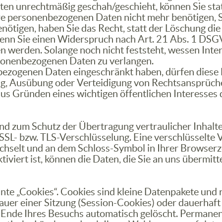
en unrechtmäßig geschah/geschieht, können Sie stat
e personenbezogenen Daten nicht mehr benötigen, Si
tigen, haben Sie das Recht, statt der Löschung die
nn Sie einen Widerspruch nach Art. 21 Abs. 1 DSG
werden. Solange noch nicht feststeht, wessen Inter
sonenbezogenen Daten zu verlangen.
bezogenen Daten eingeschränkt haben, dürfen diese 
ng, Ausübung oder Verteidigung von Rechtsansprüch
aus Gründen eines wichtigen öffentlichen Interesses
nd zum Schutz der Übertragung vertraulicher Inhalte
e SSL- bzw. TLS-Verschlüsselung. Eine verschlüsselte
wechselt und an dem Schloss-Symbol in Ihrer Browserze
viert ist, können die Daten, die Sie an uns übermitt
te „Cookies“. Cookies sind kleine Datenpakete und r
uer einer Sitzung (Session-Cookies) oder dauerhaft
Ende Ihres Besuchs automatisch gelöscht. Permanent