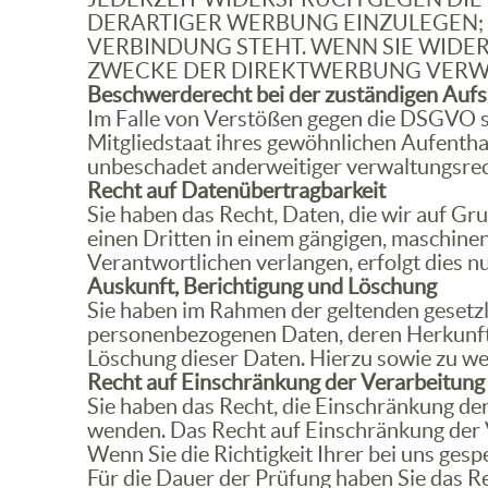
DERARTIGER WERBUNG EINZULEGEN; D
VERBINDUNG STEHT. WENN SIE WID
ZWECKE DER DIREKTWERBUNG VERWEN
Beschwerde­recht bei der zuständigen Aufs
Im Falle von Verstößen gegen die DSGVO s
Mitgliedstaat ihres gewöhnlichen Aufentha
unbeschadet anderweitiger verwaltungsrech
Recht auf Daten­übertrag­barkeit
Sie haben das Recht, Daten, die wir auf Gru
einen Dritten in einem gängigen, maschine
Verantwortlichen verlangen, erfolgt dies nu
Auskunft, Berichtigung und Löschung
Sie haben im Rahmen der geltenden gesetzl
personenbezogenen Daten, deren Herkunft 
Löschung dieser Daten. Hierzu sowie zu w
Recht auf Einschränkung der Verarbeitung
Sie haben das Recht, die Einschränkung de
wenden. Das Recht auf Einschränkung der V
Wenn Sie die Richtigkeit Ihrer bei uns ges
Für die Dauer der Prüfung haben Sie das 