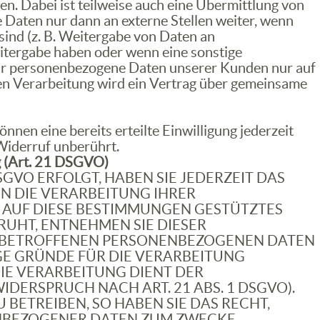
n. Dabei ist teilweise auch eine Übermittlung von
Daten nur dann an externe Stellen weiter, wenn
 sind (z. B. Weitergabe von Daten an
eitergabe haben oder wenn eine sonstige
wir personenbezogene Daten unserer Kunden nur auf
men Verarbeitung wird ein Vertrag über gemeinsame
nnen eine bereits erteilte Einwilligung jederzeit
Widerruf unberührt.
g (Art. 21 DSGVO)
SGVO ERFOLGT, HABEN SIE JEDERZEIT DAS
EN DIE VERARBEITUNG IHRER
 AUF DIESE BESTIMMUNGEN GESTÜTZTES
RUHT, ENTNEHMEN SIE DIESER
E BETROFFENEN PERSONENBEZOGENEN DATEN
GE GRÜNDE FÜR DIE VERARBEITUNG
DIE VERARBEITUNG DIENT DER
RSPRUCH NACH ART. 21 ABS. 1 DSGVO).
ETREIBEN, SO HABEN SIE DAS RECHT,
ENBEZOGENER DATEN ZUM ZWECKE