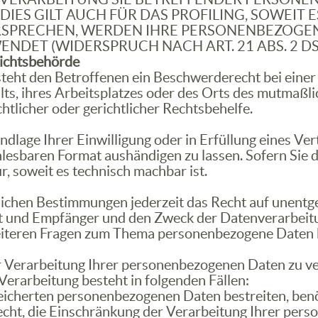
IES GILT AUCH FÜR DAS PROFILING, SOWEIT 
ERSPRECHEN, WERDEN IHRE PERSONENBEZOGE
DET (WIDERSPRUCH NACH ART. 21 ABS. 2 DS
ichts­behörde
teht den Betroffenen ein Beschwerderecht bei einer
lts, ihres Arbeitsplatzes oder des Orts des mutmaß
tlicher oder gerichtlicher Rechtsbehelfe.
ndlage Ihrer Einwilligung oder in Erfüllung eines Ver
nlesbaren Format aushändigen zu lassen. Sofern Sie 
r, soweit es technisch machbar ist.
ichen Bestimmungen jederzeit das Recht auf unentge
und Empfänger und den Zweck der Datenverarbeitung
eiteren Fragen zum Thema personenbezogene Daten kö
r Verarbeitung Ihrer personenbezogenen Daten zu ver
erarbeitung besteht in folgenden Fällen:
peicherten personenbezogenen Daten bestreiten, benöt
Recht, die Einschränkung der Verarbeitung Ihrer pe