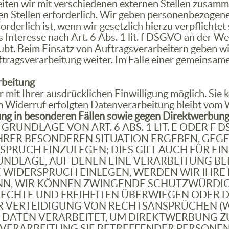
iten wir mit verschiedenen externen Stellen zusamme
 Stellen erforderlich. Wir geben personenbezogene 
rderlich ist, wenn wir gesetzlich hierzu verpflichtet
 Interesse nach Art. 6 Abs. 1 lit. f DSGVO an der W
ubt. Beim Einsatz von Auftragsverarbeitern geben 
ftragsverarbeitung weiter. Im Falle einer gemeinsa
rbeitung
it Ihrer ausdrücklichen Einwilligung möglich. Sie kö
m Widerruf erfolgten Datenverarbeitung bleibt vom 
ng in besonderen Fällen sowie gegen Direktwerbun
UNDLAGE VON ART. 6 ABS. 1 LIT. E ODER F D
 IHRER BESONDEREN SITUATION ERGEBEN, GEG
RUCH EINZULEGEN; DIES GILT AUCH FÜR EIN
RUNDLAGE, AUF DENEN EINE VERARBEITUNG BE
 WIDERSPRUCH EINLEGEN, WERDEN WIR IHR
DENN, WIR KÖNNEN ZWINGENDE SCHUTZWÜRDI
 RECHTE UND FREIHEITEN ÜBERWIEGEN ODER 
ERTEIDIGUNG VON RECHTSANSPRÜCHEN (WIDE
ATEN VERARBEITET, UM DIREKTWERBUNG ZU B
E VERARBEITUNG SIE BETREFFENDER PERSON